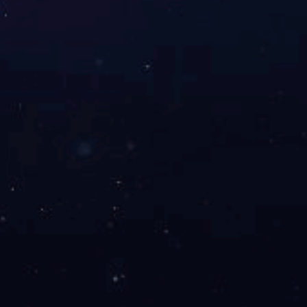
鱼官方网页版
新闻资讯
产业链
品牌产品
集团要闻
产业链
猪产品
政府关怀
产业布局
鸡产品
媒体关注
饲料
工作动态
调理食品
期刊
博鱼(中国)@版权所有
晋ICP备2022001450号
晋公网安备 14112102000121号