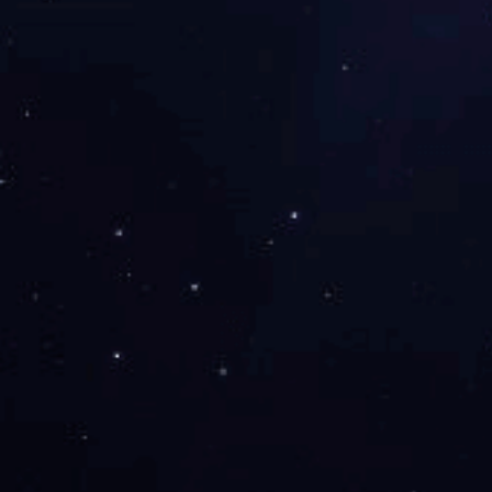
关于博
公司简介
提供绿色营养 成就百年大象
发展历程
领导人介绍
地址：山西省太原市小店区大昌南路15号
企业荣誉
邮箱：rxb@sxdxnm.com
社会责任
联系我们