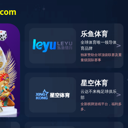
品牌产
投资者关
加入我
品
系
们
动态
期刊
份有限公司调研座谈