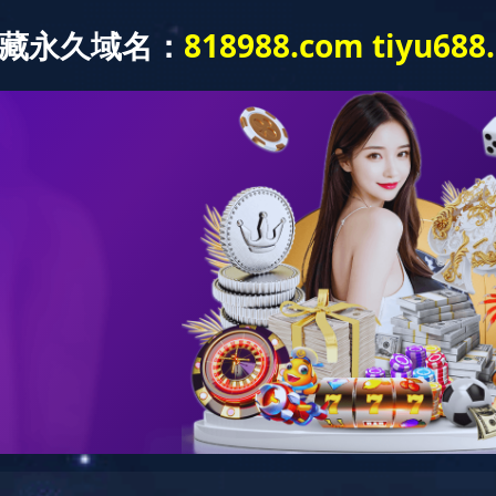
关于博鱼官方网页
新闻资
产业
版
讯
链
政府关怀
媒体关注
工作
团来山西博鱼官方网页版农牧股
2022-02-17