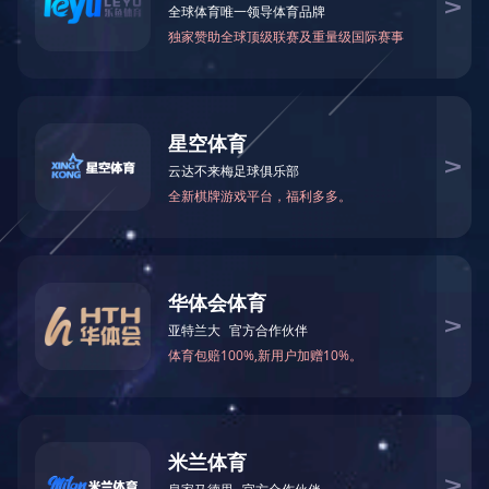
近期，汛期极端天气增多，洪涝灾害多发。非洲猪瘟、 口蹄
疫、高致病性禽流感等重大动物疫病发生风险增大。为确保汛期动
物疫情平稳， 应重点强化以下应对措施。
一、强化免疫查治
对口蹄疫、高致病性禽流感等重大动物疫病，及时对新 补栏畜
禽、免疫抗体水平不达标畜禽进行补免。洪涝灾害时， 根据防疫形
势，可对畜禽进行一次紧急免疫，提高免疫保护水平。
二、强化监测排查
加强对非洲猪瘟、高致病性禽流感等重大动物疫病监测，及时