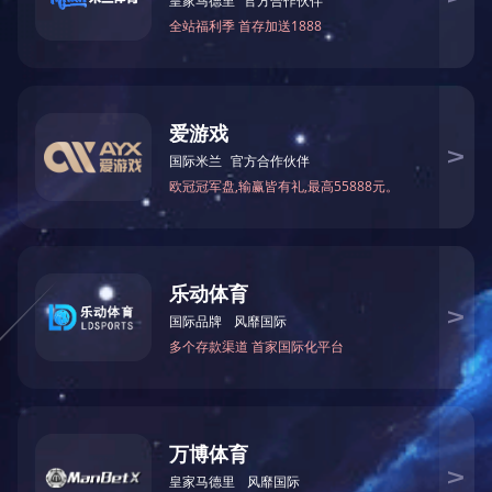
3月24日上午，山西大象农牧集团副总裁魏俊平代表山西大象
农牧集团捐赠了第一批禽肉制品，学校党支部书记、校长邢长明代
表学校接受捐赠，并向山西大象农牧集团表示衷心的感谢。
去年以来，山西大象农牧集团对文水二中一直给予热情关心和
鼎力支持。此次在全校上下众志成城、抗击新冠肺炎疫情暨高三开
学封闭管理的关键时期，山西大象农牧集团再次慷慨解囊、无私捐