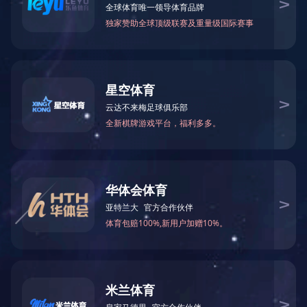
2020-03-24
在高三开学封闭管理期间，山西大象农牧集团向文水二中捐赠
禽肉制品，确保全体高三师生员工在封闭管理期间每人每天一只鸡
腿或一件其他禽肉制品。