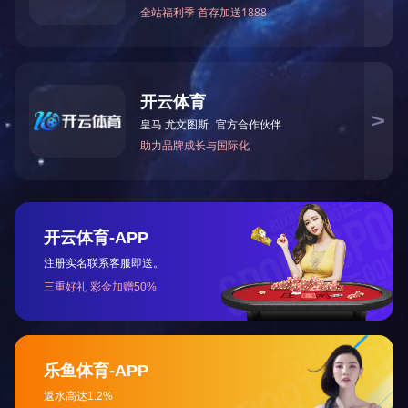
赠禽肉制品，极大鼓舞了文水二中师生的信心和决心，充分体现了
山西大象农牧集团强烈的社会责任感和心系教育的高尚情怀。邢长
明说，学校将加强领导、有效统筹，确保把企业的爱心捐赠用于校
园疫情防控和高三冲刺第一线，切实增强全体师生的幸福感，推动
高三师生凝心聚力，冲刺高考，再创佳绩。同时，会切实守护好广
大师生的安全，坚决打赢疫情防控阻击战，立德树人，务本求真，
实干兴校，不断提升办学品位，培养出更多的优秀人才。
上一篇
关注交通安全，珍爱生命！
下一篇
山西新大象养殖股份有限公司与盂县路家村镇举行签约仪式